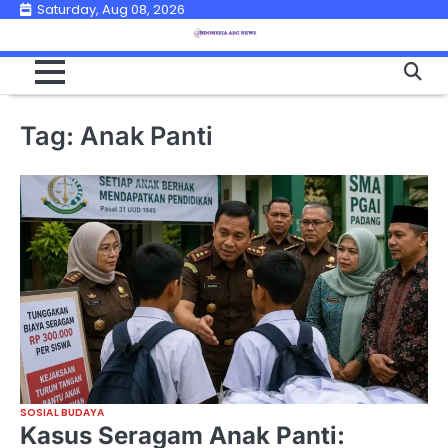
Skip
Saturday, Aug 08, 2026
to
content
Tag:
Anak Panti
SOSIAL BUDAYA
Kasus Seragam Anak Panti: