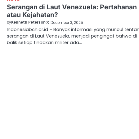
POLITIK
Serangan di Laut Venezuela: Pertahanan
atau Kejahatan?
by
Kenneth Peterson
December 3, 2025
Indonesiabch.or.id – Banyak informasi yang muncul tenta
serangan di Laut Venezuela, menjadi pengingat bahwa di
balik setiap tindakan militer ada…