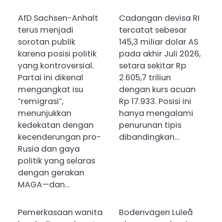
AfD Sachsen-Anhalt
Cadangan devisa RI
terus menjadi
tercatat sebesar
sorotan publik
145,3 miliar dolar AS
karena posisi politik
pada akhir Juli 2026,
yang kontroversial.
setara sekitar Rp
Partai ini dikenal
2.605,7 triliun
mengangkat isu
dengan kurs acuan
“remigrasi”,
Rp 17.933. Posisi ini
menunjukkan
hanya mengalami
kedekatan dengan
penurunan tipis
kecenderungan pro-
dibandingkan…
Rusia dan gaya
politik yang selaras
dengan gerakan
MAGA—dan…
Pemerkasaan wanita
Bodenvägen Luleå