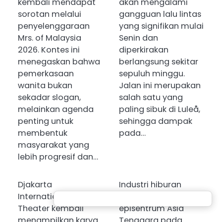
kembali mendapat
akan mengalami
sorotan melalui
gangguan lalu lintas
penyelenggaraan
yang signifikan mulai
Mrs. of Malaysia
Senin dan
2026. Kontes ini
diperkirakan
menegaskan bahwa
berlangsung sekitar
pemerkasaan
sepuluh minggu.
wanita bukan
Jalan ini merupakan
sekadar slogan,
salah satu yang
melainkan agenda
paling sibuk di Luleå,
penting untuk
sehingga dampak
membentuk
pada…
masyarakat yang
lebih progresif dan…
Djakarta
Industri hiburan
International
diprediksi menjadi
Theater kembali
episentrum Asia
menampilkan karya
Tenggara pada