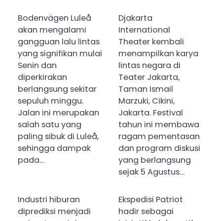
Bodenvägen Luleå
Djakarta
akan mengalami
International
gangguan lalu lintas
Theater kembali
yang signifikan mulai
menampilkan karya
Senin dan
lintas negara di
diperkirakan
Teater Jakarta,
berlangsung sekitar
Taman Ismail
sepuluh minggu.
Marzuki, Cikini,
Jalan ini merupakan
Jakarta. Festival
salah satu yang
tahun ini membawa
paling sibuk di Luleå,
ragam pementasan
sehingga dampak
dan program diskusi
pada…
yang berlangsung
sejak 5 Agustus…
Industri hiburan
Ekspedisi Patriot
diprediksi menjadi
hadir sebagai