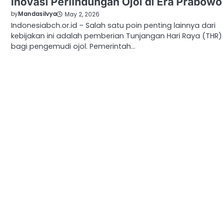
Inovasi Perlindungan Ojol di Era Prabowo
by
Mandasilvya
May 2, 2026
Indonesiabch.or.id – Salah satu poin penting lainnya dari
kebijakan ini adalah pemberian Tunjangan Hari Raya (THR)
bagi pengemudi ojol. Pemerintah…