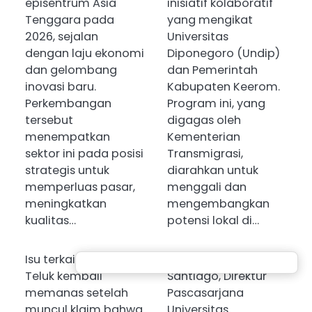
episentrum Asia
inisiatif kolaboratif
Tenggara pada
yang mengikat
2026, sejalan
Universitas
dengan laju ekonomi
Diponegoro (Undip)
dan gelombang
dan Pemerintah
inovasi baru.
Kabupaten Keerom.
Perkembangan
Program ini, yang
tersebut
digagas oleh
menempatkan
Kementerian
sektor ini pada posisi
Transmigrasi,
strategis untuk
diarahkan untuk
memperluas pasar,
menggali dan
meningkatkan
mengembangkan
kualitas…
potensi lokal di…
Isu terkait perang di
Prof. Dr. Faisal
Teluk kembali
Santiago, Direktur
memanas setelah
Pascasarjana
muncul klaim bahwa
Universitas