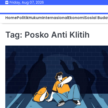
Skip
Friday, Aug 07, 2026
to
content
Home
Politik
Hukum
Internasional
Ekonomi
Sosial Bud
Tag:
Posko Anti Klitih