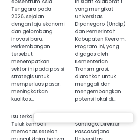
episentrum Asia
inisiatif kolaboratif
Tenggara pada
yang mengikat
2026, sejalan
Universitas
dengan laju ekonomi
Diponegoro (Undip)
dan gelombang
dan Pemerintah
inovasi baru.
Kabupaten Keerom.
Perkembangan
Program ini, yang
tersebut
digagas oleh
menempatkan
Kementerian
sektor ini pada posisi
Transmigrasi,
strategis untuk
diarahkan untuk
memperluas pasar,
menggali dan
meningkatkan
mengembangkan
kualitas…
potensi lokal di…
Isu terkait perang di
Prof. Dr. Faisal
Teluk kembali
Santiago, Direktur
memanas setelah
Pascasarjana
muncul klaim bahwa
Universitas