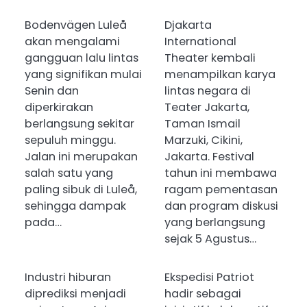
Bodenvägen Luleå
Djakarta
akan mengalami
International
gangguan lalu lintas
Theater kembali
yang signifikan mulai
menampilkan karya
Senin dan
lintas negara di
diperkirakan
Teater Jakarta,
berlangsung sekitar
Taman Ismail
sepuluh minggu.
Marzuki, Cikini,
Jalan ini merupakan
Jakarta. Festival
salah satu yang
tahun ini membawa
paling sibuk di Luleå,
ragam pementasan
sehingga dampak
dan program diskusi
pada…
yang berlangsung
sejak 5 Agustus…
Industri hiburan
Ekspedisi Patriot
diprediksi menjadi
hadir sebagai