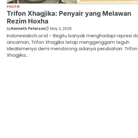
POLITIK
Trifon Xhagjika: Penyair yang Melawan
Rezim Hoxha
by
Kenneth Peterson
May 2, 2026
Indonesiabch.or.id – Begitu banyak menghadapi represi d
ancaman, Trifon Xhagjika tetap menggenggam teguh
idealismenya demi mendorong adanya perubahan. Trifon
Xhagjika…