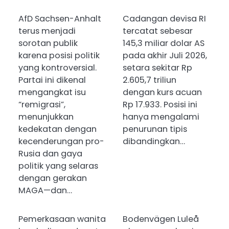
AfD Sachsen-Anhalt
Cadangan devisa RI
terus menjadi
tercatat sebesar
sorotan publik
145,3 miliar dolar AS
karena posisi politik
pada akhir Juli 2026,
yang kontroversial.
setara sekitar Rp
Partai ini dikenal
2.605,7 triliun
mengangkat isu
dengan kurs acuan
“remigrasi”,
Rp 17.933. Posisi ini
menunjukkan
hanya mengalami
kedekatan dengan
penurunan tipis
kecenderungan pro-
dibandingkan…
Rusia dan gaya
politik yang selaras
dengan gerakan
MAGA—dan…
Pemerkasaan wanita
Bodenvägen Luleå