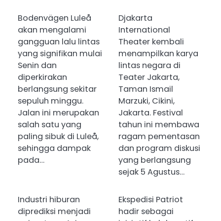
Bodenvägen Luleå
Djakarta
akan mengalami
International
gangguan lalu lintas
Theater kembali
yang signifikan mulai
menampilkan karya
Senin dan
lintas negara di
diperkirakan
Teater Jakarta,
berlangsung sekitar
Taman Ismail
sepuluh minggu.
Marzuki, Cikini,
Jalan ini merupakan
Jakarta. Festival
salah satu yang
tahun ini membawa
paling sibuk di Luleå,
ragam pementasan
sehingga dampak
dan program diskusi
pada…
yang berlangsung
sejak 5 Agustus…
Industri hiburan
Ekspedisi Patriot
diprediksi menjadi
hadir sebagai