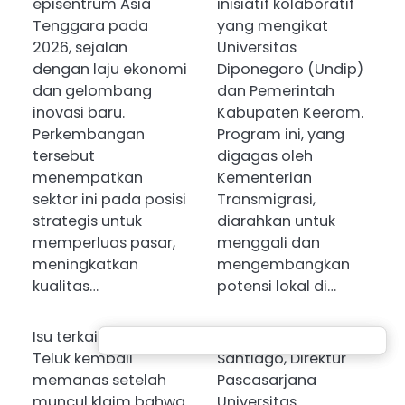
episentrum Asia
inisiatif kolaboratif
Tenggara pada
yang mengikat
2026, sejalan
Universitas
dengan laju ekonomi
Diponegoro (Undip)
dan gelombang
dan Pemerintah
inovasi baru.
Kabupaten Keerom.
Perkembangan
Program ini, yang
tersebut
digagas oleh
menempatkan
Kementerian
sektor ini pada posisi
Transmigrasi,
strategis untuk
diarahkan untuk
memperluas pasar,
menggali dan
meningkatkan
mengembangkan
kualitas…
potensi lokal di…
Isu terkait perang di
Prof. Dr. Faisal
Teluk kembali
Santiago, Direktur
memanas setelah
Pascasarjana
muncul klaim bahwa
Universitas