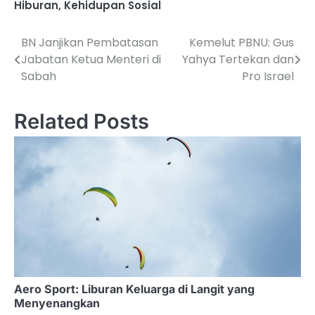
Hiburan
,
Kehidupan Sosial
BN Janjikan Pembatasan
Kemelut PBNU: Gus
Post
Jabatan Ketua Menteri di
Yahya Tertekan dan
navigation
Sabah
Pro Israel
Related Posts
Aero Sport: Liburan Keluarga di Langit yang
Menyenangkan