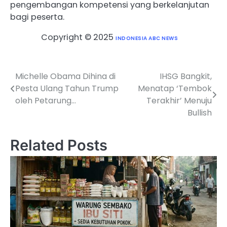
pengembangan kompetensi yang berkelanjutan
bagi peserta.
Copyright © 2025
INDONESIA ABC NEWS
Michelle Obama Dihina di
IHSG Bangkit,
Post
Pesta Ulang Tahun Trump
Menatap ‘Tembok
navigation
oleh Petarung…
Terakhir’ Menuju
Bullish
Related Posts