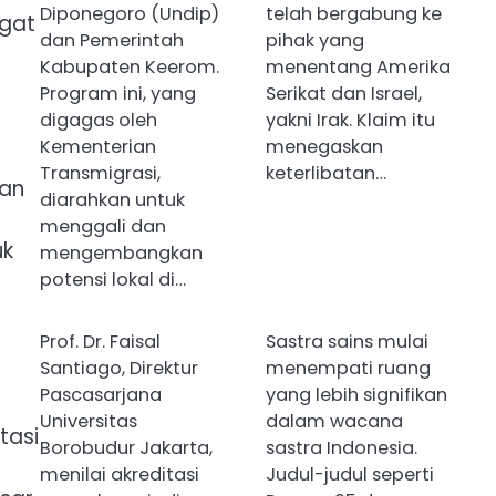
Diponegoro (Undip)
telah bergabung ke
ngat
dan Pemerintah
pihak yang
Kabupaten Keerom.
menentang Amerika
Program ini, yang
Serikat dan Israel,
digagas oleh
yakni Irak. Klaim itu
Kementerian
menegaskan
Transmigrasi,
keterlibatan…
uan
diarahkan untuk
menggali dan
uk
mengembangkan
potensi lokal di…
Prof. Dr. Faisal
Sastra sains mulai
Santiago, Direktur
menempati ruang
Pascasarjana
yang lebih signifikan
Universitas
dalam wacana
tasi
Borobudur Jakarta,
sastra Indonesia.
menilai akreditasi
Judul-judul seperti