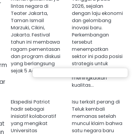
r
lintas negara di
2026, sejalan
Teater Jakarta,
dengan laju ekonomi
Taman Ismail
dan gelombang
Marzuki, Cikini,
inovasi baru.
Jakarta. Festival
Perkembangan
tahun ini membawa
tersebut
ragam pementasan
menempatkan
dan program diskusi
sektor ini pada posisi
yang berlangsung
strategis untuk
orm
sejak 5 Agustus…
memperluas pasar,
meningkatkan
ar
kualitas…
Ekspedisi Patriot
Isu terkait perang di
hadir sebagai
Teluk kembali
inisiatif kolaboratif
memanas setelah
at
yang mengikat
muncul klaim bahwa
Universitas
satu negara baru
an