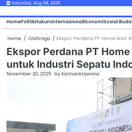
Skip
Saturday, Aug 08, 2026
to
content
Home
Politik
Hukum
Internasional
Ekonomi
Sosial Bud
Home
Olahraga
Ekspor Perdana PT Home Well: M
Ekspor Perdana PT Home 
untuk Industri Sepatu Ind
November 20, 2025
by
Karinaoktaviana