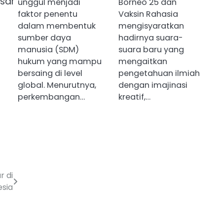
asar
unggul menjadi
Borneo 25 dan
faktor penentu
Vaksin Rahasia
dalam membentuk
mengisyaratkan
sumber daya
hadirnya suara-
manusia (SDM)
suara baru yang
hukum yang mampu
mengaitkan
bersaing di level
pengetahuan ilmiah
global. Menurutnya,
dengan imajinasi
perkembangan…
kreatif,…
r di
esia