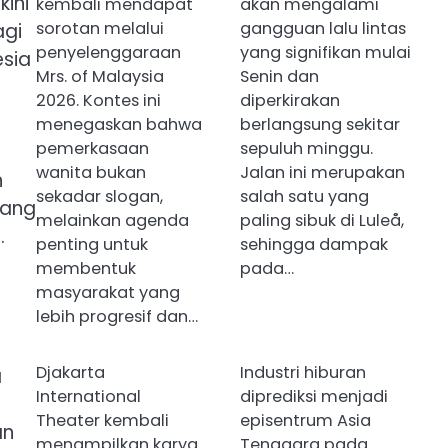
kini
kembali mendapat
akan mengalami
sorotan melalui
gangguan lalu lintas
agi
penyelenggaraan
yang signifikan mulai
esia
Mrs. of Malaysia
Senin dan
2026. Kontes ini
diperkirakan
menegaskan bahwa
berlangsung sekitar
pemerkasaan
sepuluh minggu.
wanita bukan
Jalan ini merupakan
h
sekadar slogan,
salah satu yang
yang
melainkan agenda
paling sibuk di Luleå,
.
penting untuk
sehingga dampak
membentuk
pada…
masyarakat yang
lebih progresif dan…
Djakarta
Industri hiburan
a
International
diprediksi menjadi
Theater kembali
episentrum Asia
an
menampilkan karya
Tenggara pada