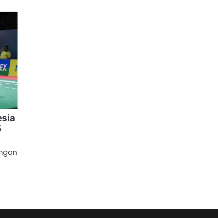
esia
5
ingan