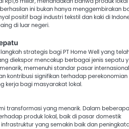
lai Rp1,6 miliar, menandakan bahwa produk lokal 
eberhasilan ini bukan hanya menggembirakan b
al positif bagi industri tekstil dan kaki di Indon
ng di luar negeri.
epatu
langkah strategis bagi PT Home Well yang tela
k yang diekspor mencakup berbagai jenis sepatu 
 menarik, memenuhi standar pasar internasional
n kontribusi signifikan terhadap perekonomian
 kerja bagi masyarakat lokal.
ami transformasi yang menarik. Dalam beberap
erhadap produk lokal, baik di pasar domestik
infrastruktur yang semakin baik dan peningkat