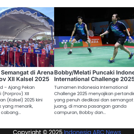
 Semangat di Arena
Bobby/Melati Puncaki Indon
v XII Kalsel 2025
International Challenge 202
id – Ajang Pekan
Turnamen Indonesia International
 (Porprov) XII
Challenge 2025 menyajikan pertand
n (Kalsel) 2025 kini
yang penuh dedikasi dan semangat
 yang menarik,
juang, di mana pasangan ganda
m cabang…
campuran, Bobby dan…
Copyright © 2025
Indonesia ABC News