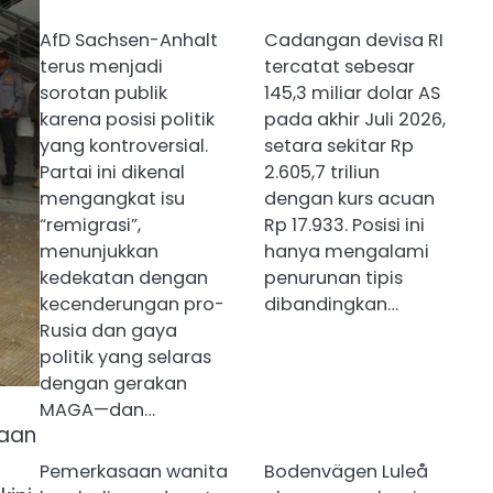
AfD Sachsen-Anhalt
Cadangan devisa RI
terus menjadi
tercatat sebesar
sorotan publik
145,3 miliar dolar AS
karena posisi politik
pada akhir Juli 2026,
yang kontroversial.
setara sekitar Rp
Partai ini dikenal
2.605,7 triliun
mengangkat isu
dengan kurs acuan
“remigrasi”,
Rp 17.933. Posisi ini
menunjukkan
hanya mengalami
kedekatan dengan
penurunan tipis
kecenderungan pro-
dibandingkan…
Rusia dan gaya
politik yang selaras
dengan gerakan
MAGA—dan…
haan
Pemerkasaan wanita
Bodenvägen Luleå