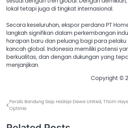
sesuai dengan tren global. Dengan demikian,
lokal tetapi juga di tingkat internasional.
Secara keseluruhan, ekspor perdana PT Home
langkah signifikan dalam perkembangan indus
harapan baru dan peluang bagi para pelaku in
kancah global. Indonesia memiliki potensi y
berkualitas, dan dengan dukungan yang tepat,
menjanjikan.
Copyright © 
Persib Bandung Siap Hadapi Dewa United, Thom Hay
Post
Optimis
navigation
Related Posts