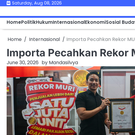
Skip
Saturday, Aug 08, 2026
to
content
Home
Politik
Hukum
Internasional
Ekonomi
Sosial Bud
Home
Internasional
Importa Pecahkan Rekor MURI
Importa Pecahkan Rekor M
June 30, 2026
by
Mandasilvya