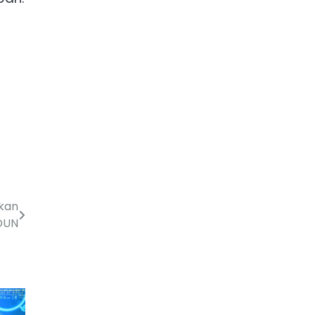
s
lkan
 DUN