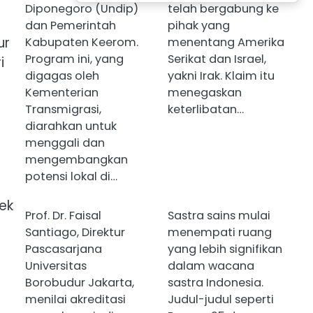
Diponegoro (Undip)
telah bergabung ke
dan Pemerintah
pihak yang
ur
Kabupaten Keerom.
menentang Amerika
Program ini, yang
Serikat dan Israel,
i
digagas oleh
yakni Irak. Klaim itu
Kementerian
menegaskan
Transmigrasi,
keterlibatan…
diarahkan untuk
menggali dan
mengembangkan
potensi lokal di…
ek
Prof. Dr. Faisal
Sastra sains mulai
Santiago, Direktur
menempati ruang
Pascasarjana
yang lebih signifikan
Universitas
dalam wacana
Borobudur Jakarta,
sastra Indonesia.
menilai akreditasi
Judul-judul seperti