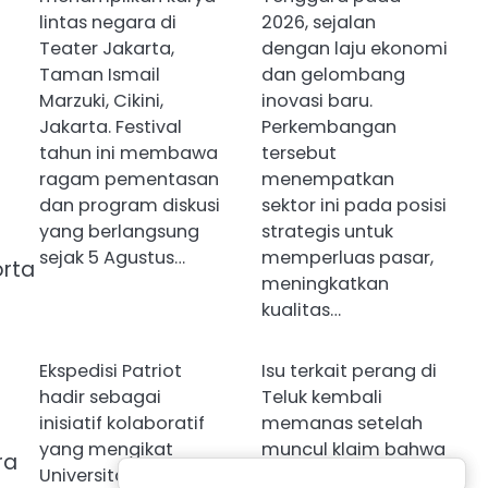
lintas negara di
2026, sejalan
Teater Jakarta,
dengan laju ekonomi
Taman Ismail
dan gelombang
Marzuki, Cikini,
inovasi baru.
Jakarta. Festival
Perkembangan
tahun ini membawa
tersebut
ragam pementasan
menempatkan
dan program diskusi
sektor ini pada posisi
yang berlangsung
strategis untuk
sejak 5 Agustus…
memperluas pasar,
orta
meningkatkan
kualitas…
Ekspedisi Patriot
Isu terkait perang di
hadir sebagai
Teluk kembali
inisiatif kolaboratif
memanas setelah
yang mengikat
muncul klaim bahwa
ra
Universitas
satu negara baru