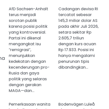
AfD Sachsen-Anhalt
Cadangan devisa RI
terus menjadi
tercatat sebesar
sorotan publik
145,3 miliar dolar AS
karena posisi politik
pada akhir Juli 2026,
yang kontroversial.
setara sekitar Rp
Partai ini dikenal
2.605,7 triliun
mengangkat isu
dengan kurs acuan
“remigrasi”,
Rp 17.933. Posisi ini
menunjukkan
hanya mengalami
ima
kedekatan dengan
penurunan tipis
kecenderungan pro-
dibandingkan…
Rusia dan gaya
politik yang selaras
dengan gerakan
MAGA—dan…
Pemerkasaan wanita
Bodenvägen Luleå