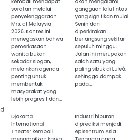
kembali mendapat
akan mengalami
sorotan melalui
gangguan lalu lintas
penyelenggaraan
yang signifikan mulai
Mrs. of Malaysia
Senin dan
2026. Kontes ini
diperkirakan
menegaskan bahwa
berlangsung sekitar
pemerkasaan
sepuluh minggu.
wanita bukan
Jalan ini merupakan
sekadar slogan,
salah satu yang
melainkan agenda
paling sibuk di Luleå,
penting untuk
sehingga dampak
membentuk
pada…
masyarakat yang
lebih progresif dan…
di
Djakarta
Industri hiburan
International
diprediksi menjadi
Theater kembali
episentrum Asia
menampilkan karya
Tenggara pada