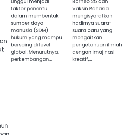
unggul menjadi
Borneo 25 dan
faktor penentu
Vaksin Rahasia
dalam membentuk
mengisyaratkan
sumber daya
hadirnya suara-
manusia (SDM)
suara baru yang
hukum yang mampu
mengaitkan
aan
bersaing di level
pengetahuan ilmiah
at
global. Menurutnya,
dengan imajinasi
perkembangan…
kreatif,…
hun
pan.