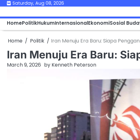
Skip
Saturday, Aug 08, 2026
to
content
Home
Politik
Hukum
Internasional
Ekonomi
Sosial Bud
Home
Politik
Iran Menuju Era Baru: Siapa Pengga
Iran Menuju Era Baru: Si
March 9, 2026
by
Kenneth Peterson