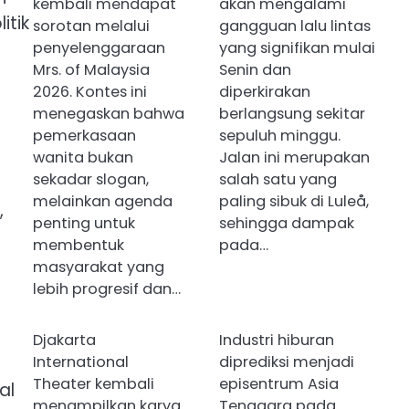
kembali mendapat
akan mengalami
itik
sorotan melalui
gangguan lalu lintas
penyelenggaraan
yang signifikan mulai
Mrs. of Malaysia
Senin dan
2026. Kontes ini
diperkirakan
menegaskan bahwa
berlangsung sekitar
pemerkasaan
sepuluh minggu.
wanita bukan
Jalan ini merupakan
sekadar slogan,
salah satu yang
melainkan agenda
paling sibuk di Luleå,
,
penting untuk
sehingga dampak
membentuk
pada…
masyarakat yang
lebih progresif dan…
Djakarta
Industri hiburan
International
diprediksi menjadi
Theater kembali
episentrum Asia
al
menampilkan karya
Tenggara pada