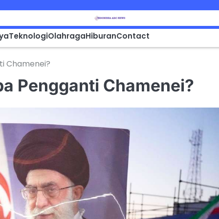
aya
Teknologi
Olahraga
Hiburan
Contact
nti Chamenei?
apa Pengganti Chamenei?