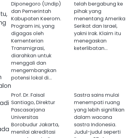
Diponegoro (Undip)
telah bergabung ke
dan Pemerintah
pihak yang
tu,
Kabupaten Keerom.
menentang Amerika
ng
Program ini, yang
Serikat dan Israel,
digagas oleh
yakni Irak. Klaim itu
Kementerian
menegaskan
Transmigrasi,
keterlibatan…
diarahkan untuk
menggali dan
mengembangkan
n
potensi lokal di…
alon
Prof. Dr. Faisal
Sastra sains mulai
Santiago, Direktur
menempati ruang
adi
Pascasarjana
yang lebih signifikan
Universitas
dalam wacana
Borobudur Jakarta,
sastra Indonesia.
rada
menilai akreditasi
Judul-judul seperti