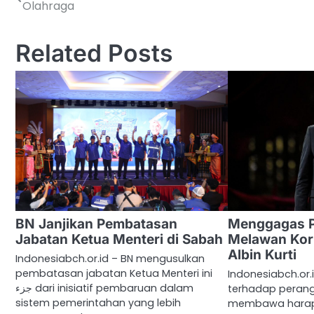
Olahraga
navigation
Related Posts
BN Janjikan Pembatasan
Menggagas P
Jabatan Ketua Menteri di Sabah
Melawan Kor
Albin Kurti
Indonesiabch.or.id – BN mengusulkan
pembatasan jabatan Ketua Menteri ini
Indonesiabch.or.
جزء dari inisiatif pembaruan dalam
terhadap peran
sistem pemerintahan yang lebih
membawa harap