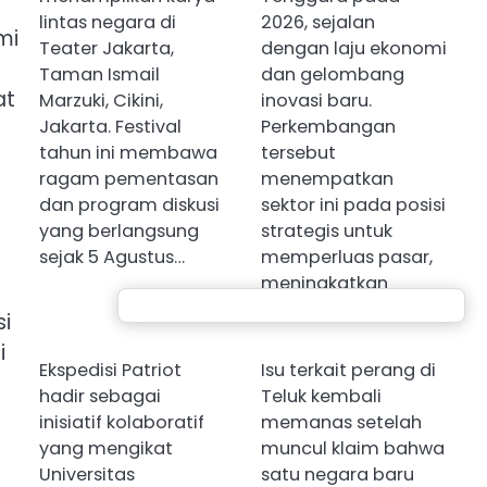
lintas negara di
2026, sejalan
mi
Teater Jakarta,
dengan laju ekonomi
Taman Ismail
dan gelombang
at
Marzuki, Cikini,
inovasi baru.
Jakarta. Festival
Perkembangan
tahun ini membawa
tersebut
ragam pementasan
menempatkan
dan program diskusi
sektor ini pada posisi
yang berlangsung
strategis untuk
sejak 5 Agustus…
memperluas pasar,
meningkatkan
kualitas…
si
i
Ekspedisi Patriot
Isu terkait perang di
hadir sebagai
Teluk kembali
inisiatif kolaboratif
memanas setelah
yang mengikat
muncul klaim bahwa
Universitas
satu negara baru