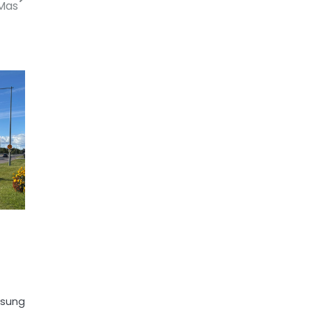
Mas
gsung