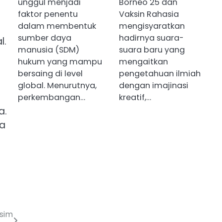
unggul menjadi
Borneo 25 dan
faktor penentu
Vaksin Rahasia
dalam membentuk
mengisyaratkan
sumber daya
hadirnya suara-
l.
manusia (SDM)
suara baru yang
hukum yang mampu
mengaitkan
bersaing di level
pengetahuan ilmiah
global. Menurutnya,
dengan imajinasi
perkembangan…
kreatif,…
a.
sa
sim