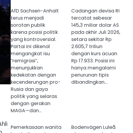
AfD Sachsen-Anhalt
Cadangan devisa RI
terus menjadi
tercatat sebesar
sorotan publik
145,3 miliar dolar AS
karena posisi politik
pada akhir Juli 2026,
yang kontroversial.
setara sekitar Rp
Partai ini dikenal
2.605,7 triliun
mengangkat isu
dengan kurs acuan
“remigrasi”,
Rp 17.933. Posisi ini
menunjukkan
hanya mengalami
kedekatan dengan
penurunan tipis
kecenderungan pro-
dibandingkan…
Rusia dan gaya
politik yang selaras
dengan gerakan
MAGA—dan…
hli
Pemerkasaan wanita
Bodenvägen Luleå
n