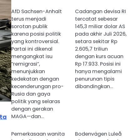
AfD Sachsen-Anhalt
Cadangan devisa RI
terus menjadi
tercatat sebesar
sorotan publik
145,3 miliar dolar AS
karena posisi politik
pada akhir Juli 2026,
yang kontroversial.
setara sekitar Rp
Partai ini dikenal
2.605,7 triliun
mengangkat isu
dengan kurs acuan
“remigrasi”,
Rp 17.933. Posisi ini
menunjukkan
hanya mengalami
kedekatan dengan
penurunan tipis
kecenderungan pro-
dibandingkan…
Rusia dan gaya
politik yang selaras
dengan gerakan
ta
MAGA—dan…
Pemerkasaan wanita
Bodenvägen Luleå