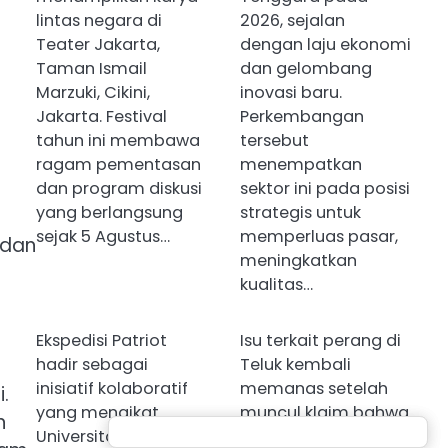
lintas negara di
2026, sejalan
Teater Jakarta,
dengan laju ekonomi
Taman Ismail
dan gelombang
Marzuki, Cikini,
inovasi baru.
Jakarta. Festival
Perkembangan
tahun ini membawa
tersebut
ragam pementasan
menempatkan
dan program diskusi
sektor ini pada posisi
yang berlangsung
strategis untuk
sejak 5 Agustus…
memperluas pasar,
 dan
meningkatkan
kualitas…
Ekspedisi Patriot
Isu terkait perang di
hadir sebagai
Teluk kembali
inisiatif kolaboratif
memanas setelah
.
yang mengikat
muncul klaim bahwa
n
Universitas
satu negara baru