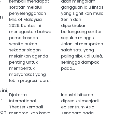
kembali mendapat
akan mengalami
s
sorotan melalui
gangguan lalu lintas
penyelenggaraan
yang signifikan mulai
an
Mrs. of Malaysia
Senin dan
n
2026. Kontes ini
diperkirakan
menegaskan bahwa
berlangsung sekitar
pemerkasaan
sepuluh minggu.
wanita bukan
Jalan ini merupakan
sekadar slogan,
salah satu yang
melainkan agenda
paling sibuk di Luleå,
penting untuk
sehingga dampak
membentuk
pada…
masyarakat yang
lebih progresif dan…
i
ini,
Djakarta
Industri hiburan
t
International
diprediksi menjadi
Theater kembali
episentrum Asia
kan
menampilkan karya
Tenggara pada