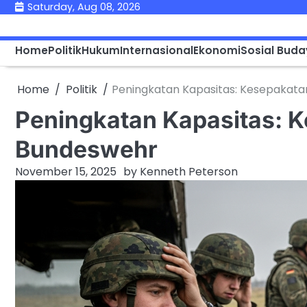
Skip
Saturday, Aug 08, 2026
to
content
Home
Politik
Hukum
Internasional
Ekonomi
Sosial Bud
Home
Politik
Peningkatan Kapasitas: Kesepakata
Peningkatan Kapasitas: 
Bundeswehr
November 15, 2025
by
Kenneth Peterson