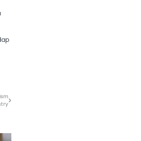
a
dap
ism
stry