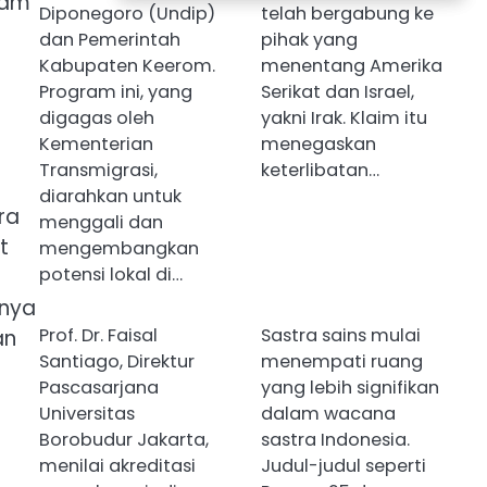
lam
Diponegoro (Undip)
telah bergabung ke
dan Pemerintah
pihak yang
Kabupaten Keerom.
menentang Amerika
Program ini, yang
Serikat dan Israel,
digagas oleh
yakni Irak. Klaim itu
Kementerian
menegaskan
Transmigrasi,
keterlibatan…
diarahkan untuk
ra
menggali dan
t
mengembangkan
potensi lokal di…
anya
Prof. Dr. Faisal
Sastra sains mulai
an
Santiago, Direktur
menempati ruang
Pascasarjana
yang lebih signifikan
Universitas
dalam wacana
Borobudur Jakarta,
sastra Indonesia.
menilai akreditasi
Judul-judul seperti