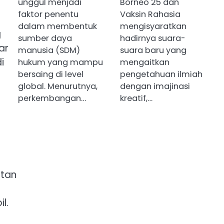
unggul menjadi
Borneo 25 dan
faktor penentu
Vaksin Rahasia
dalam membentuk
mengisyaratkan
g
sumber daya
hadirnya suara-
ar
manusia (SDM)
suara baru yang
i
hukum yang mampu
mengaitkan
bersaing di level
pengetahuan ilmiah
global. Menurutnya,
dengan imajinasi
perkembangan…
kreatif,…
atan
l.