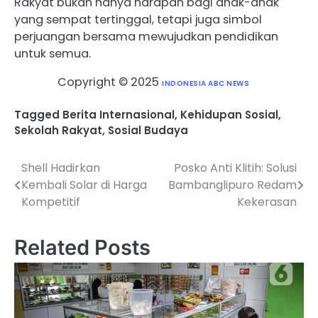
Rakyat bukan hanya harapan bagi anak-anak
yang sempat tertinggal, tetapi juga simbol
perjuangan bersama mewujudkan pendidikan
untuk semua.
Copyright © 2025
INDONESIA ABC NEWS
Tagged
Berita Internasional
,
Kehidupan Sosial
,
Sekolah Rakyat
,
Sosial Budaya
Shell Hadirkan
Posko Anti Klitih: Solusi
Post
Kembali Solar di Harga
Bambanglipuro Redam
navigation
Kompetitif
Kekerasan
Related Posts