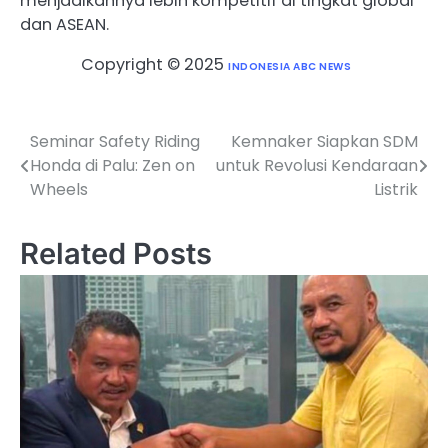
menjadikannya lebih kompetitif di tingkat global
dan ASEAN.
Copyright © 2025
INDONESIA ABC NEWS
Seminar Safety Riding
Kemnaker Siapkan SDM
Post
Honda di Palu: Zen on
untuk Revolusi Kendaraan
navigation
Wheels
Listrik
Related Posts